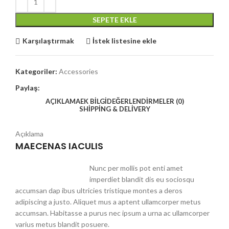
SEPETE EKLE
Karşılaştırmak
İstek listesine ekle
Kategoriler:
Accessories
Paylaş:
AÇIKLAMA
EK BILGI
DEĞERLENDIRMELER (0)
SHIPPING & DELIVERY
Açıklama
MAECENAS IACULIS
Nunc per mollis pot enti amet
imperdiet blandit dis eu sociosqu
accumsan dap ibus ultricies tristique montes a deros
adipiscing a justo. Aliquet mus a aptent ullamcorper metus
accumsan. Habitasse a purus nec ipsum a urna ac ullamcorper
varius metus blandit posuere.