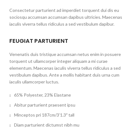
Consectetur parturient ad imperdiet torquent dui dis eu
sociosqu accumsan accumsan dapibus ultricies. Maecenas
iaculis viverra tellus ridiculus a sed vestibulum dapibur.
FEUGIAT PARTURIENT
Venenatis duis tristique accumsan netus enim in posuere
torquent ut ullamcorper integer aliquam a mi curae
elementum. Maecenas iaculis viverra tellus ridiculus a sed
vestibulum dapibus. Ante a mollis habitant duis urna cum
iaculis ullamcorper luctus.
65% Polyester, 23% Elastane
Abitur parturient praesent ipsu
Minceptos pri 187cm/3’1.3″ tall
Diam parturient dictumst nibh mu