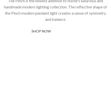
The Pinch is the newest addition to Niche's luxurious and
handmade modern lighting collection. The reflective shape of
the Pinch modern pendant light creates a sense of symmetry
and balance.
SHOP NOW
ABOUT BRAND