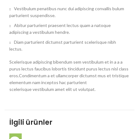
Vestibulum penatibus nunc dui adipiscing convallis bulum
parturient suspendisse.
Abitur parturient praesent lectus quam a natoque
adipiscing a vestibulum hendre.
Diam parturient dictumst parturient scelerisque nibh
lectus.
Scelerisque adipiscing bibendum sem vestibulum et in a a a
purus lectus faucibus lobortis tincidunt purus lectus nisl class
eros.Condimentum a et ullamcorper dictumst mus et tristique
elementum nam inceptos hac parturient
scelerisque vestibulum amet elit ut volutpat.
İlgili ürünler