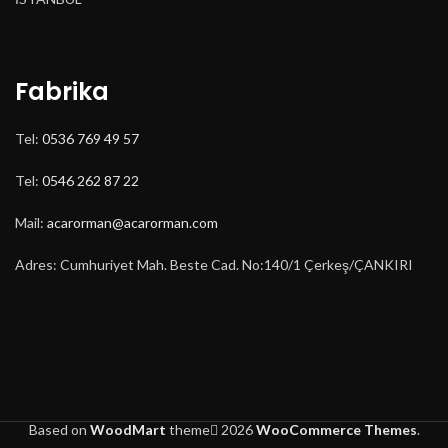
Fabrika
Tel:
0536 769 49 57
Tel:
0546 262 87 22
Mail:
acarorman@acarorman.com
Adres: Cumhuriyet Mah. Beste Cad. No:140/1 Çerkeş/ÇANKIRI
Based on
WoodMart
theme
2026
WooCommerce Themes
.