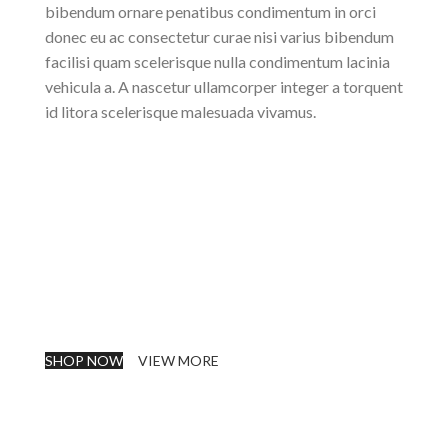
bibendum ornare penatibus condimentum in orci
donec eu ac consectetur curae nisi varius bibendum
facilisi quam scelerisque nulla condimentum lacinia
vehicula a. A nascetur ullamcorper integer a torquent
id litora scelerisque malesuada vivamus.
SHOP NOW
VIEW MORE