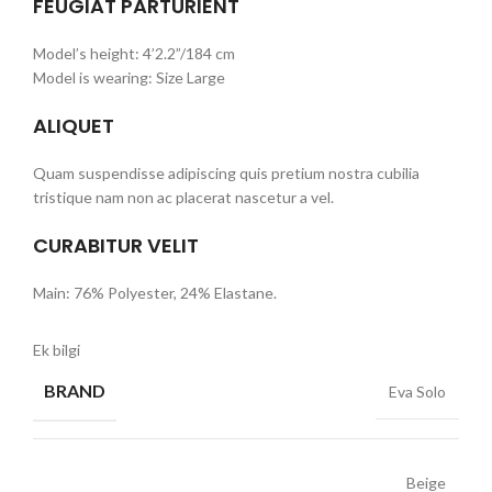
FEUGIAT PARTURIENT
Model’s height: 4’2.2”/184 cm
Model is wearing: Size Large
ALIQUET
Quam suspendisse adipiscing quis pretium nostra cubilia
tristique nam non ac placerat nascetur a vel.
CURABITUR VELIT
Main: 76% Polyester, 24% Elastane.
Ek bilgi
BRAND
Eva Solo
Beige