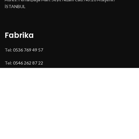
İSTANBUL
Fabrika
Tel:
0536 769 49 57
Tel:
0546 262 87 22
Mail:
acarorman@acarorman.com
Adres: Cumhuriyet Mah. Beste Cad. No:140/1 Çerkeş/ÇANKIRI