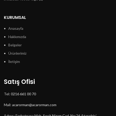
KURUMSAL
Anasayfa
Hakkımızda
Belgeler
Ürünlerimiz
İletişim
Satış Ofisi
Tel:
0216 661 00 70
Mail:
acarorman@acarorman.com
Adres: Ferhatpaşa Mah. Seyit Nizam Cad. No:26 Ataşehir/