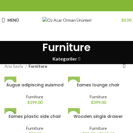
MENÜ
$
0.00
Furniture
Kategoriler
Ana Sayfa
Furniture
VULUTATE DUIRA PARTURENT MIRA
Augue adipiscing euismod
Eames lounge chair
Suspedise ullamcorper dis nisl ipsu habitasse nam
parturent fusce tique.
Furniture
Furniture
$
199.00
$
399.00
Eames plastic side chair
Wooden single drawer
Bu
YENI
ürünün
birden
Furniture
Furniture