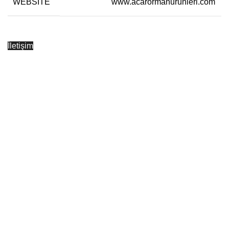
WEBSITE
www.acarormanurunleri.com
İletişim