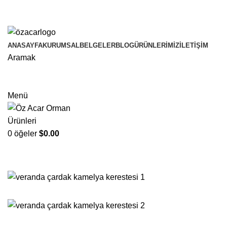
WEBSİTEMİZE HOŞGELDİNİZ...
ANASAYFA
KURUMSAL
BELGELER
BLOG
ÜRÜNLERIMIZ
İLETIŞIM
Aramak
Menü
0
öğeler
$
0.00
Ürünlerimiz